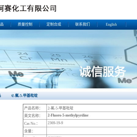
品
质量控制
定制合成
联系我们
English
品 2-氟-5-甲基吡啶
产品名称：
2-氟-5-甲基吡啶
2-Fluoro-5-methylpyrdine
英文名称：
2369-19-9
Cas No.：
含量：